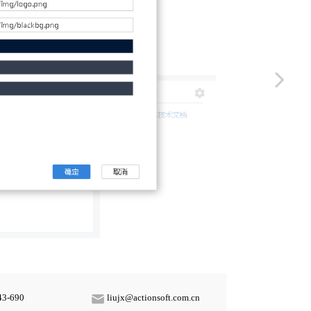
43-690
liujx@actionsoft.com.cn